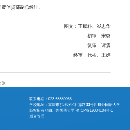
消费信贷部副总经理。
图文：王朕科、岑忠华
初审：宋璐
复审：谭震
终审：代彬、王婷
之旅
联系电话：023-65380035
学校地址：重庆市沙坪坝区壮志路33号四川外国语大学
版权所有@四川外国语大学 渝ICP备19004104号-1
后台管理