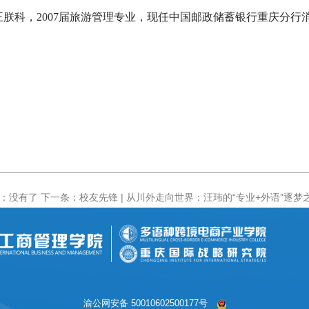
王朕科，
2007
届旅游管理专业，现任中国邮政储蓄银行重庆分行
：没有了
下一条：校友先锋 | 从川外走向世界：汪玮的“专业+外语”逐梦
渝公网安备 50010602500177号