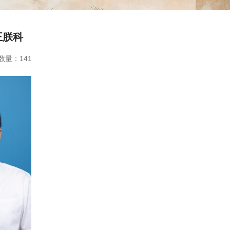
王朕科
数量：
141