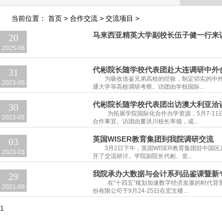
当前位置：
首页
>
合作交流
>
交流项目
>
马来西亚精英大学副校长伍子健一行来
20
2025-06
代彬院长随学校代表团赴大连调研中外
31
为吸收借鉴兄弟高校的经验，制定切实的中外
2023-05
通大学等高校调研考察。访团由学校国际...
代彬院长随学校代表团出访澳大利亚洽
30
为拓展学院国际化合作办学资源，5月7-1
2023-05
合作事宜。访团由董洪川校长率领，成...
英国WISER教育集团到我院调研交流
03
3月2日下午，英国WISER教育集团驻中
2023-03
开了交流研讨。学院副院长代彬、党...
我院承办大数据与会计系列品鉴课暨新
29
在“十四五”规划加速数字经济发展的时代
2021-09
份有限公司于9月24-25日在宏文楼...
1