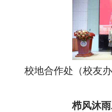
校地合作处（校友
栉风沐雨