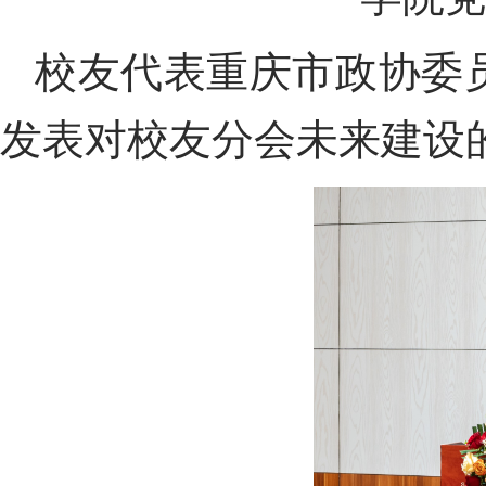
校友代表
重庆市政协委
发表
对校友
分
会
未来
建
设