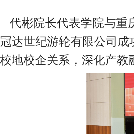
代
彬
院长代表学院
与重
冠达世纪游轮有限公司
成
校
地校
企关系
，深化产教