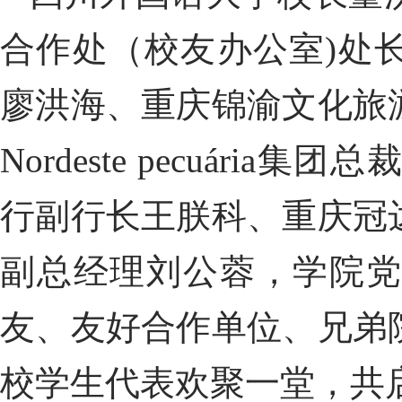
合作
处
（校友办公室
)
处
廖洪海、
重庆锦渝文化
旅
Nordeste
pecuária
集团总
行副行长王朕科、重庆冠
副总经理刘公蓉，
学院
友、友好合作单位、兄弟
校学生代表
欢
聚一堂
，共