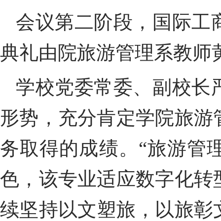
会议第二阶段，
国际工
典礼由
院旅游
管
理系教师
学
校
党委常委、
副校长
形势
，
充分
肯定
学院
旅游
务
取得的成绩。
“
旅游管
色，
该
专业
适应数字化转
续
坚持以文塑旅，以旅彰