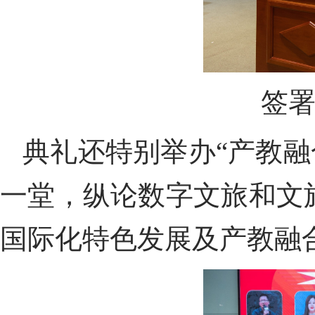
签
典礼还
特别举办
“产教
一堂，纵
论
数字文旅和文
国际化特色发展
及
产教融