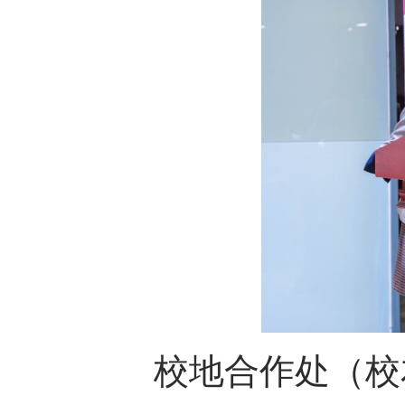
校地合作
处
（校