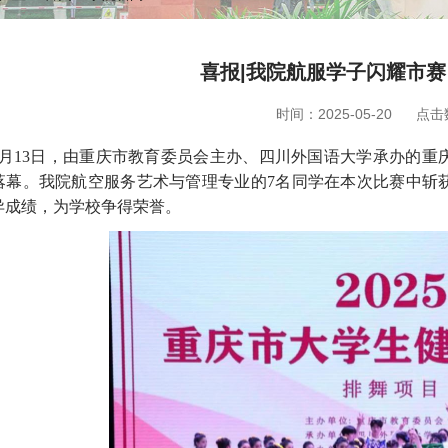
喜报|我院航服学子闪耀市
时间：2025-05-20
点击
月
13
日，由重庆市教育委员会主办、四川外国语大学承办的重
落幕。我院航空服务艺术与管理专业的
7
名同学在本次比赛中斩
异成绩，为学校争得荣誉。