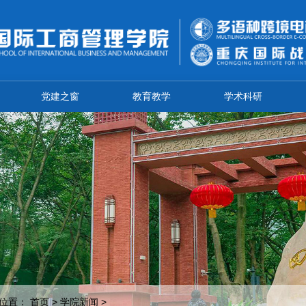
党建之窗
教育教学
学术科研
位置：
首页
>
学院新闻
>