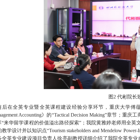
图
2
代彬院长
随后在全英专业暨全英课程建设经验分享环节，重庆大学傅
agement Accounting
》的“
Tactical Decision Making
”章节；重庆工
享“来华留学课程的价值溢出路径探索”；我院黄雅婷老师用全英
的教学设计并以知识点“
Tourism stakeholders and Mendelow Power-In
务全英专业建设项目负责人徐亮副教授详细介绍了我院全英专业