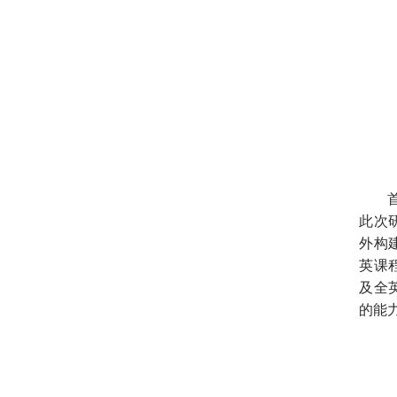
此次
外构
英课
及全
的能