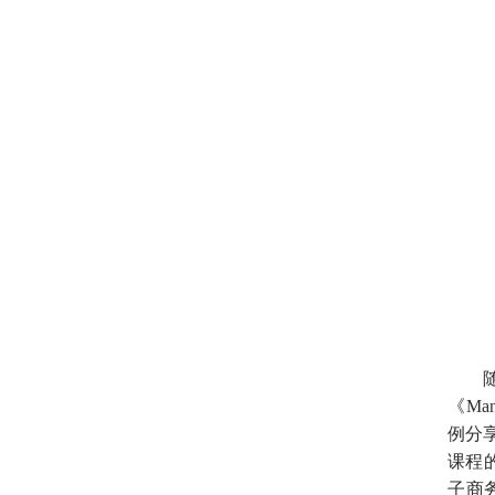
《
Man
例分
课程
子商