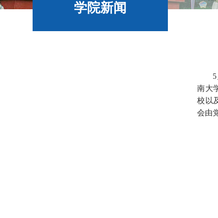
学院新闻
5
南大
校以
会由