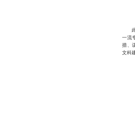
一流
措、
文科