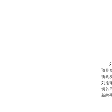
预期
衡现
刘渝
切的
新的