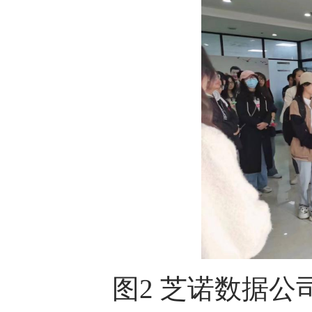
图
2
芝诺数据公