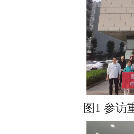
图
1
参访