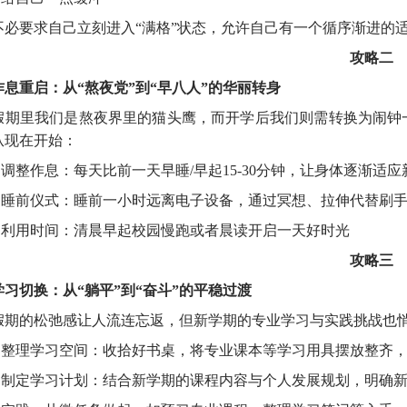
不必要求自己立刻进入“满格”状态，允许自己有一个循序渐进的
攻略二
作息重启：从“熬夜党”到“早八人”的华丽转身
假期里我们是熬夜界里的猫头鹰，而开学后我们则需转换为闹钟
从现在开始：
.
调整作息：每天比前一天早睡
/
早起
15-30
分钟，让身体逐渐适应
.
睡前仪式：睡前一小时远离电子设备，通过冥想、拉伸代替刷
.
利用时间：清晨早起校园慢跑或者晨读开启一天好时光
攻略三
学习切换：从“躺平”到“奋斗”的平稳过渡
假期的松弛感让人流连忘返，但新学期的专业学习与实践挑战也
.
整理学习空间：收拾好书桌，将专业课本等学习用具摆放整齐
.
制定学习计划：结合新学期的课程内容与个人发展规划，明确