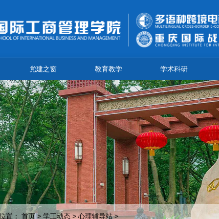
党建之窗
教育教学
学术科研
位置：
首页
>
学工动态
>
心理辅导站
>