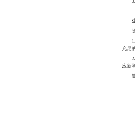
3
1
充足
2
应新