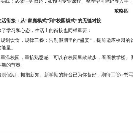
.
实践：从微任务做起，如预习专业课程、整理学习笔记等入手
攻略四
生活衔接：从“家庭模式”到“校园模式”的无缝对接
除了学习和心态，生活上的衔接也同样重要：
.
规划饮食，规律三餐：告别假期里的“盛宴”，提前适应校园的
的能量。
.
重温校园，重拾熟悉感：可以在校园里散散步，看看教学楼、
学期的节奏。
告别假期，拥抱新知。新学期的舞台已为你备好，期待工管
er
书